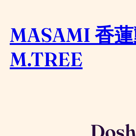
内
容
MASAMI 香蓮
を
ス
キ
M.TREE
ッ
プ
Dosh