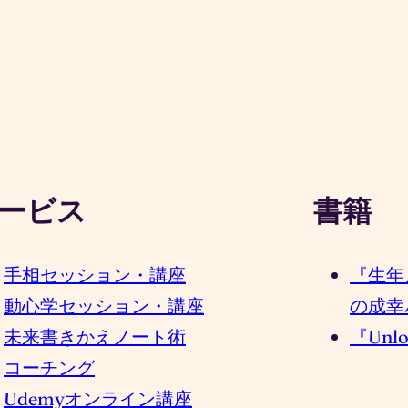
ービス
書籍
手相セッション・講座
『生年
動心学セッション・講座
の成幸
未来書きかえノート術
『Unloc
コーチング
Udemyオンライン講座