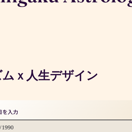
ズムｘ人生デザイン
日を入力