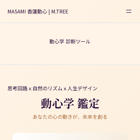
内
容
MASAMI 香蓮動心 | M.TREE
を
ス
キ
ッ
動心学 診断ツール
プ
思考回路ｘ自然のリズムｘ人生デザイン
動心学 鑑定
あなたの心の動きが、未来を創る